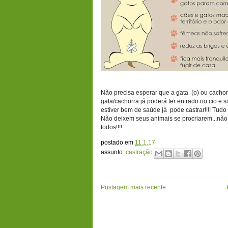
Não precisa esperar que a gata (o) ou cachorr
gata/cachorra já poderá ter entrado no cio e 
estiver bem de saúde já pode castrar!!!! Tud
Não deixem seus animais se procriarem...não 
todos!!!!
postado em
11.1.17
assunto:
castração
Postagem mais recente