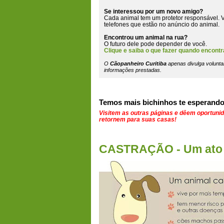
Se interessou por um novo amigo?
Cada animal tem um protetor responsável. V
telefones que estão
no anúncio do animal
.
Encontrou um animal na rua?
O futuro dele pode depender de você.
Clique e saiba o que fazer quando encontr
O
Cãopanheiro Curitiba
apenas divulga volunta
informações prestadas.
Temos mais bichinhos te esperando
Visitem as outras páginas e dêem oportuni
retornem para suas casas!
CASTRAÇÃO - Um ato 