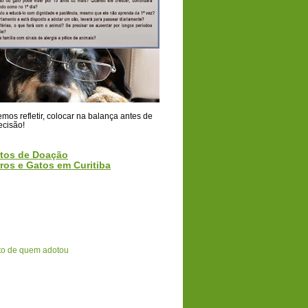
os refletir, colocar na balança antes de
ecisão!
tos de Doação
ros e Gatos em Curitiba
o de quem adotou