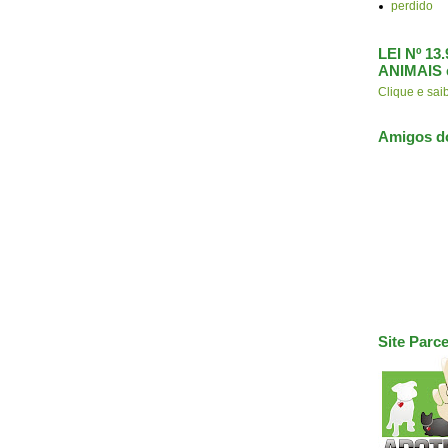
perdido
LEI Nº 1
ANIMAIS 
Clique e s
Amigos d
Site Parce