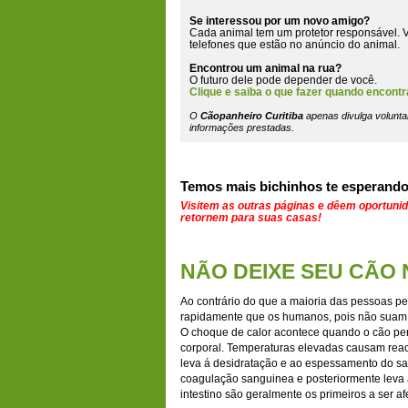
Se interessou por um novo amigo?
Cada animal tem um protetor responsável. V
telefones que estão
no anúncio do animal
.
Encontrou um animal na rua?
O futuro dele pode depender de você.
Clique e saiba o que fazer quando encontr
O
Cãopanheiro Curitiba
apenas divulga volunta
informações prestadas.
Temos mais bichinhos te esperando
Visitem as outras páginas e dêem oportuni
retornem para suas casas!
NÃO DEIXE SEU CÃO 
Ao contrário do que a maioria das pessoas p
rapidamente que os humanos, pois não suam
O choque de calor acontece quando o cão per
corporal. Temperaturas elevadas causam rea
leva á desidratação e ao espessamento do sa
coagulação sanguinea e posteriormente leva á
intestino são geralmente os primeiros a ser a