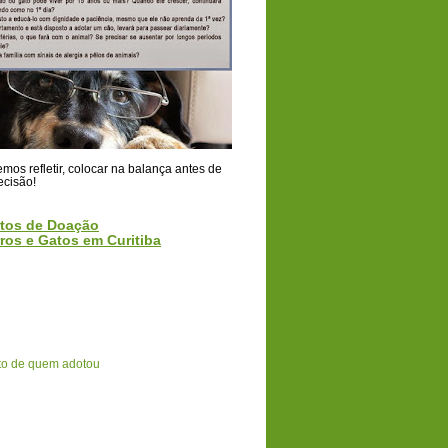
os refletir, colocar na balança antes de
ecisão!
tos de Doação
ros e Gatos em Curitiba
o de quem adotou