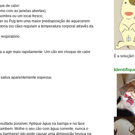
ue de calor:
smo com as janelas abertas);
ombra ou um local fresco;
oxer ou Pug tem uma maior predisposição de aquecerem
toria (os cães regulam a temperatura corporal atravês da
respiratório.
a a agir mais rapidamente. Um cão em choque de calor
É a solução!
Identifiq
- saliva aparentemente espessa;
esultado possivel. Aplique água na barriga e na face
 tambem. Molhe o seu cão com água corrente, nunca o
u banheira) isto pode causar uma diminuição brusca na