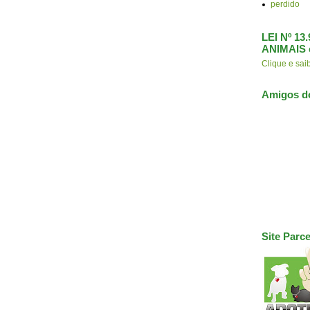
perdido
LEI Nº 1
ANIMAIS 
Clique e s
Amigos d
Site Parce