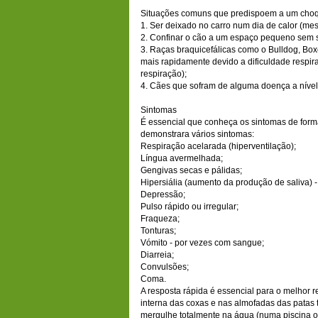
Situações comuns que predispoem a um choq
1. Ser deixado no carro num dia de calor (me
2. Confinar o cão a um espaço pequeno sem s
3. Raças braquicefálicas como o Bulldog, B
mais rapidamente devido a dificuldade respira
respiração);
4. Cães que sofram de alguma doença a nível 
Sintomas
É essencial que conheça os sintomas de form
demonstrara vários sintomas:
Respiração acelarada (hiperventilação);
Língua avermelhada;
Gengivas secas e pálidas;
Hipersiália (aumento da produção de saliva) 
Depressão;
Pulso rápido ou irregular;
Fraqueza;
Tonturas;
Vómito - por vezes com sangue;
Diarreia;
Convulsões;
Coma.
A resposta rápida é essencial para o melhor r
interna das coxas e nas almofadas das patas
mergulhe totalmente na água (numa piscina o