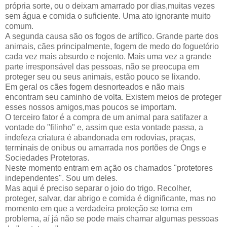
própria sorte, ou o deixam amarrado por dias,muitas vezes
sem água e comida o suficiente. Uma ato ignorante muito
comum.
A segunda causa são os fogos de artífico. Grande parte dos
animais, cães principalmente, fogem de medo do foguetório
cada vez mais absurdo e nojento. Mais uma vez a grande
parte irresponsável das pessoas, não se preocupa em
proteger seu ou seus animais, estão pouco se lixando.
Em geral os cães fogem desnorteados e não mais
encontram seu caminho de volta. Existem meios de proteger
esses nossos amigos,mas poucos se importam.
O terceiro fator é a compra de um animal para satifazer a
vontade do "filinho" e, assim que esta vontade passa, a
indefeza criatura é abandonada em rodovias, praças,
terminais de onibus ou amarrada nos portões de Ongs e
Sociedades Protetoras.
Neste momento entram em ação os chamados "protetores
independentes". Sou um deles.
Mas aqui é preciso separar o joio do trigo. Recolher,
proteger, salvar, dar abrigo e comida é dignificante, mas no
momento em que a verdadeira proteção se torna em
problema, aí já não se pode mais chamar algumas pessoas