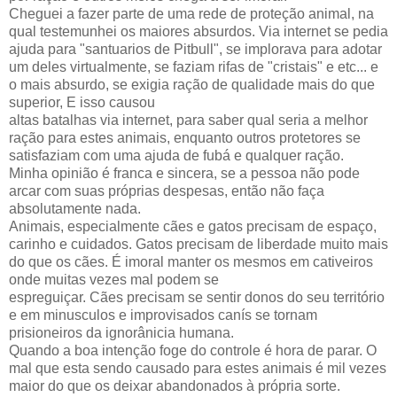
Cheguei a fazer parte de uma rede de proteção animal, na
qual testemunhei os maiores absurdos. Via internet se pedia
ajuda para "santuarios de Pitbull", se implorava para adotar
um deles virtualmente, se faziam rifas de "cristais" e etc... e
o mais absurdo, se exigia ração de qualidade mais do que
superior, E isso causou
altas batalhas via internet, para saber qual seria a melhor
ração para estes animais, enquanto outros protetores se
satisfaziam com uma ajuda de fubá e qualquer ração.
Minha opinião é franca e sincera, se a pessoa não pode
arcar com suas próprias despesas, então não faça
absolutamente nada.
Animais, especialmente cães e gatos precisam de espaço,
carinho e cuidados. Gatos precisam de liberdade muito mais
do que os cães. É imoral manter os mesmos em cativeiros
onde muitas vezes mal podem se
espreguiçar. Cães precisam se sentir donos do seu território
e em minusculos e improvisados canís se tornam
prisioneiros da ignorânicia humana.
Quando a boa intenção foge do controle é hora de parar. O
mal que esta sendo causado para estes animais é mil vezes
maior do que os deixar abandonados à própria sorte.