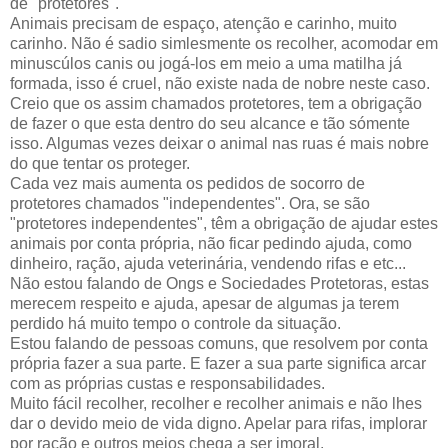
de "protetores".
Animais precisam de espaço, atenção e carinho, muito
carinho. Não é sadio simlesmente os recolher, acomodar em
minuscúlos canis ou jogá-los em meio a uma matilha já
formada, isso é cruel, não existe nada de nobre neste caso.
Creio que os assim chamados protetores, tem a obrigação
de fazer o que esta dentro do seu alcance e tão sómente
isso. Algumas vezes deixar o animal nas ruas é mais nobre
do que tentar os proteger.
Cada vez mais aumenta os pedidos de socorro de
protetores chamados "independentes". Ora, se são
"protetores independentes", têm a obrigação de ajudar estes
animais por conta própria, não ficar pedindo ajuda, como
dinheiro, ração, ajuda veterinária, vendendo rifas e etc...
Não estou falando de Ongs e Sociedades Protetoras, estas
merecem respeito e ajuda, apesar de algumas ja terem
perdido há muito tempo o controle da situação.
Estou falando de pessoas comuns, que resolvem por conta
própria fazer a sua parte. E fazer a sua parte significa arcar
com as próprias custas e responsabilidades.
Muito fácil recolher, recolher e recolher animais e não lhes
dar o devido meio de vida digno. Apelar para rifas, implorar
por ração e outros meios chega a ser imoral.