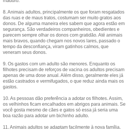
maduro.
8. Animais adultos, principalmente os que foram resgatados
das ruas e de maus tratos, costumam ser muito gratos aos
donos. De alguma maneira eles sabem que agora estão em
segurança. São verdadeiros companheiros, obedientes e
parecem sempre olhar os donos com gratidão. Até animais
mais bravos, quando chegam nos novos lares, passado o
tempo da desconfiança, viram gatinhos calmos, que
veneram seus donos.
9. Os gastos com um adulto são menores. Enquanto os
filhotes precisam de reforços de vacina os adultos precisam
apenas de uma dose anual. Além disso, geralmente eles já
estão castrados e vermifugados, o que reduz ainda mais os
gastos.
10. As pessoas dão preferência a adotar os filhotes. Assim,
os velhinhos ficam encalhados em abrigos para animais. Se
você gosta mesmo de cães e gatos só essa já seria uma
boa razão para adotar um bichinho adulto.
11. Animais adultos se adaptam facilmente à nova família.