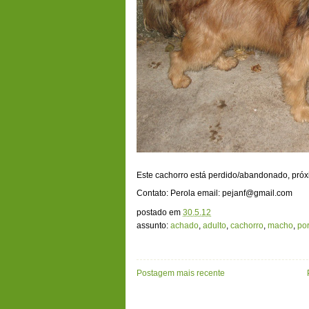
Este cachorro está perdido/abandonado, próxi
Contato: Perola email: pejanf@gmail.com
postado em
30.5.12
assunto:
achado
,
adulto
,
cachorro
,
macho
,
po
Postagem mais recente