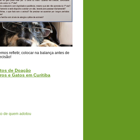
os refletir, colocar na balança antes de
ecisão!
tos de Doação
ros e Gatos em Curitiba
o de quem adotou