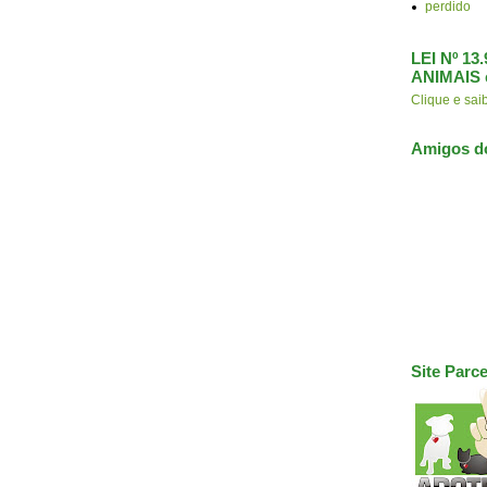
perdido
LEI Nº 1
ANIMAIS 
Clique e s
Amigos d
Site Parce