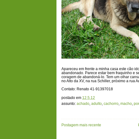
Apareceu em frente a minha casa este cão ido
abandonado. Parece estar bem fraquinho e sem
coragem de abandoná-lo. Tem um olhar cansa
no Alto da XV, na rua Schiller, próximo a rua A
Contato: Renato 41-91397018
postado em
12.5.12
assunto:
achado
,
adulto
,
cachorro
,
macho
,
po
Postagem mais recente