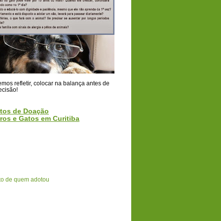
os refletir, colocar na balança antes de
ecisão!
tos de Doação
ros e Gatos em Curitiba
o de quem adotou