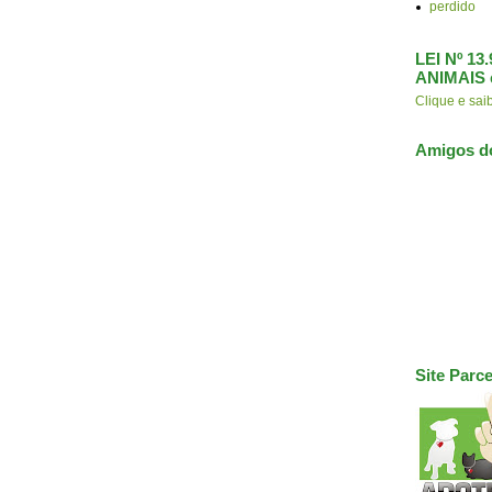
perdido
LEI Nº 1
ANIMAIS 
Clique e s
Amigos d
Site Parce