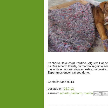
Cachorro Deve estar Perdido...Alguém Conhec
na Rua Alberto Klentz, na manhã seguinte ao
muito triste , adora crianças, está com coleir
Esperamos encontrar seu dono.
Contato: 3345-9314
postado em
16.7.12
assunto:
achado
,
cachorro
,
macho