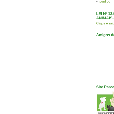
perdido
LEI Nº 1
ANIMAIS 
Clique e s
Amigos d
Site Parce