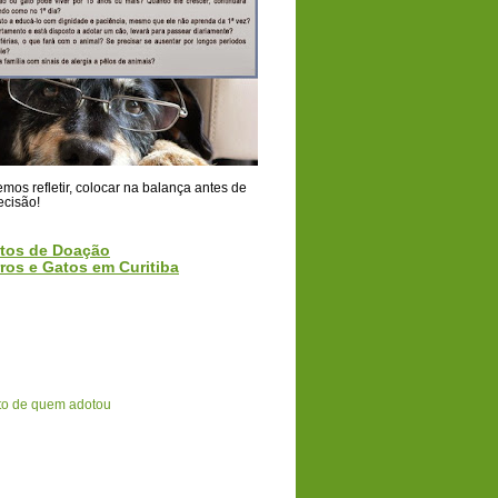
os refletir, colocar na balança antes de
ecisão!
tos de Doação
ros e Gatos em Curitiba
o de quem adotou