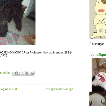
É a solução!
 NO XAXIM ( Rua Professor Narciso Mendes,283 )-
Identifiq
A???
rte médio
Página inicial
Postagem mais antiga