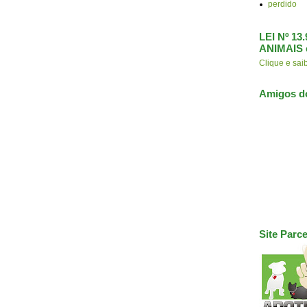
perdido
LEI Nº 1
ANIMAIS 
Clique e s
Amigos d
Site Parce