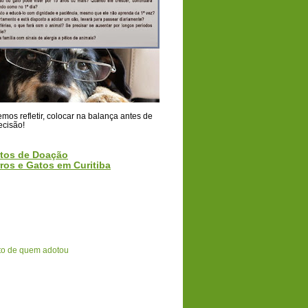
os refletir, colocar na balança antes de
ecisão!
tos de Doação
ros e Gatos em Curitiba
o de quem adotou