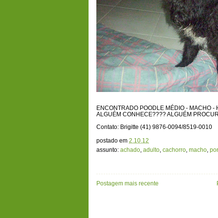
ENCONTRADO POODLE MÉDIO - MACHO - HOJE
ALGUÉM CONHECE???? ALGUÉM PROCUR
Contato: Brigitte (41) 9876-0094/8519-0010
postado em
2.10.12
assunto:
achado
,
adulto
,
cachorro
,
macho
,
po
Postagem mais recente