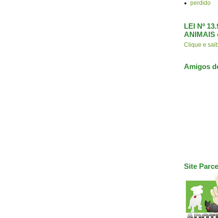
perdido
LEI Nº 1
ANIMAIS 
Clique e s
Amigos d
Site Parce