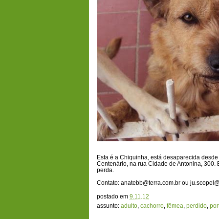
Esta é a Chiquinha, está desaparecida desde 
Centenário, na rua Cidade de Antonina, 300. 
perda.
Contato: anatebb@terra.com.br ou ju.scopel
postado em
9.11.12
assunto:
adulto
,
cachorro
,
fêmea
,
perdido
,
por