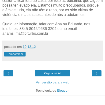
costuma ficar fora de casa, por isso acreditamos que alguém
possa ter levado ela. Estamos muito preocupados, porque,
além de tudo, ela não têm o rabo, por ter sido vítima de
violência e maus tratos antes de nós a adotarmos.
Qualquer informação, falar com Ana ou Eduarda, nos
telefones: 3345-8045/9636-3204 ou no email
anamslima@brturbo.com.br
postado em
10.12.12
Compartilhar
‹
›
Página inicial
Ver versão para a web
Tecnologia do
Blogger
.