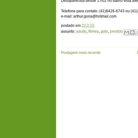
Desaparecida desde 17/02 no bairro vista al
Telefone para contato: (41)8426-6743 ou (41
e-mail: arthur.goria@hotmail.com
postado em
22.2.13
assunto:
adulto
,
fêmea
,
gato
,
perdido
Postagem mais recente