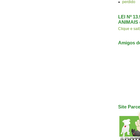
perdido
LEI Nº 1
ANIMAIS 
Clique e s
Amigos d
Site Parce