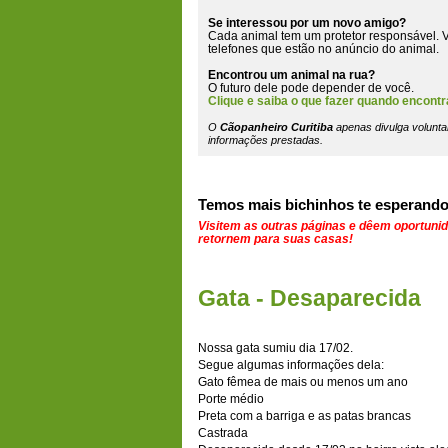
Se interessou por um novo amigo?
Cada animal tem um protetor responsável. V
telefones que estão
no anúncio do animal
.
Encontrou um animal na rua?
O futuro dele pode depender de você.
Clique e saiba o que fazer quando encontr
O
Cãopanheiro Curitiba
apenas divulga volunta
informações prestadas.
Temos mais bichinhos te esperando
Visitem as outras páginas e dêem oportuni
retornem para suas casas!
Gata - Desaparecida
Nossa gata sumiu dia 17/02.
Segue algumas informações dela:
Gato fêmea de mais ou menos um ano
Porte médio
Preta com a barriga e as patas brancas
Castrada