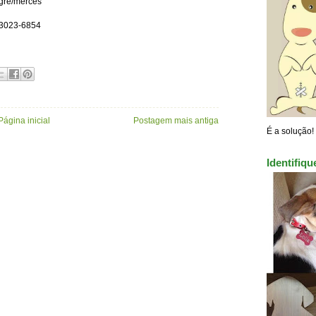
egre/mercês
)3023-6854
Página inicial
Postagem mais antiga
É a solução!
Identifiq