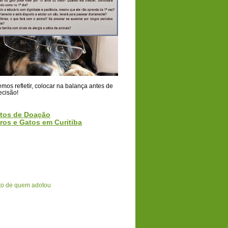
os refletir, colocar na balança antes de
ecisão!
tos de Doação
ros e Gatos em Curitiba
o de quem adotou