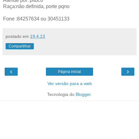
Atende por: pitoco
Raça:não definida, porte pqno
Fone :84257634 ou 30451133
postado em
19.4.13
Compartilhar
‹
›
Página inicial
Ver versão para a web
Tecnologia do
Blogger
.