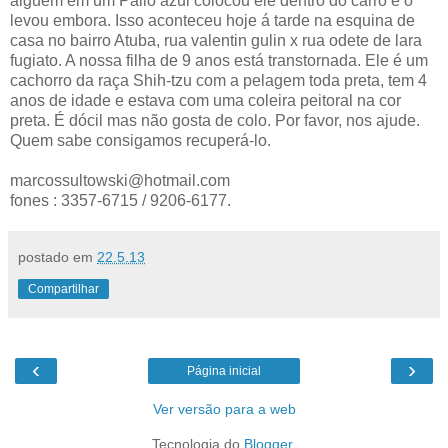
alguém em um Palio azul colocou ele dentro do carro e o
levou embora. Isso aconteceu hoje á tarde na esquina de
casa no bairro Atuba, rua valentin gulin x rua odete de lara
fugiato. A nossa filha de 9 anos está transtornada. Ele é um
cachorro da raça Shih-tzu com a pelagem toda preta, tem 4
anos de idade e estava com uma coleira peitoral na cor
preta. É dócil mas não gosta de colo. Por favor, nos ajude.
Quem sabe consigamos recuperá-lo.
marcossultowski@hotmail.com
fones : 3357-6715 / 9206-6177.
postado em
22.5.13
Compartilhar
‹
›
Página inicial
Ver versão para a web
Tecnologia do
Blogger
.