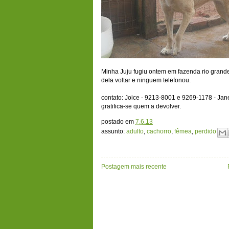
Minha Juju fugiu ontem em fazenda rio grande
dela voltar e ninguem telefonou.
contato: Joice - 9213-8001 e 9269-1178 - Ja
gratifica-se quem a devolver.
postado em
7.6.13
assunto:
adulto
,
cachorro
,
fêmea
,
perdido
Postagem mais recente