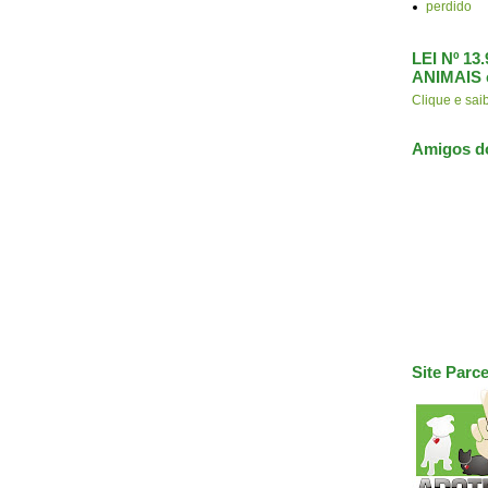
perdido
LEI Nº 1
ANIMAIS 
Clique e s
Amigos d
Site Parce