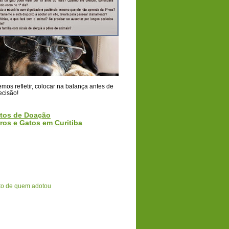
os refletir, colocar na balança antes de
ecisão!
tos de Doação
ros e Gatos em Curitiba
o de quem adotou