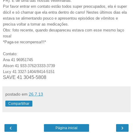
PR). É de uma das nossas veterinárias.
Por favor entrar em contato estão todos super preocupados, ela é super
dócil e só chamar que ela entra dentro do carro! Nestes últimos dias ela
estava se alimentando pouco e apresentou episódios de vômitos e
precisa voltar a tomar as medicações.
Obs: foto recente, quando desapareceu estava com esse mesmo laço
rosa!
*Paga-se recompensa!!!*
Contato:
Ana 41 96951745
Alison 41 933-3762/3333-3739
Lucy 41 3327-1404/8414-5151
SAVE 41 3045-5808
postado em
26.7.13
Compartilhar
‹
›
Página inicial