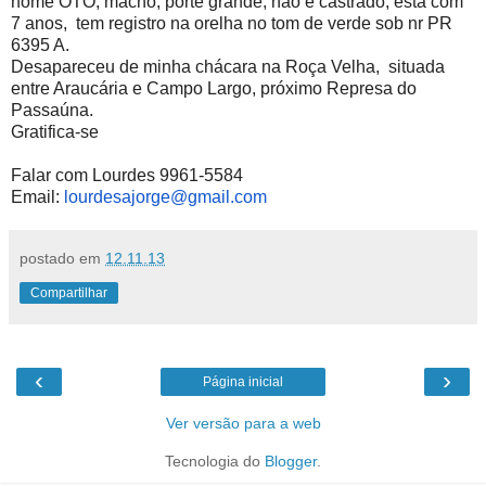
nome OTO, macho, porte grande, não e castrado, está com
7 anos, tem registro na orelha no tom de verde sob nr PR
6395 A.
Desapareceu de minha chácara na Roça Velha, situada
entre Araucária e Campo Largo, próximo Represa do
Passaúna.
Gratifica-se
Falar com Lourdes 9961-5584
Email:
lourdesajorge@gmail.com
postado em
12.11.13
Compartilhar
‹
›
Página inicial
Ver versão para a web
Tecnologia do
Blogger
.