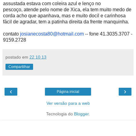
assustada estava com coleira azul e lenço no
pescoço,
atende pelo nome de Xica, ela tem muito medo de
corda acho que apanhava, mas e muito docil e carinhosa
fácil de agradar, tem a patinha direita da frente manquinha.
contato
josianecosta80@hotmail.com
-- fone 41.3035.3707 -
9159.2728
postado em
22.10.13
Compartilhar
‹
›
Página inicial
Ver versão para a web
Tecnologia do
Blogger
.