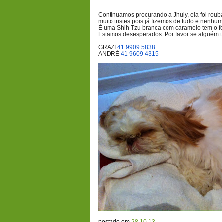
Continuamos procurando a Jhuly, ela foi roub
muito tristes pois já fizemos de tudo e nenhum
É uma Shih Tzu branca com caramelo tem o f
Estamos desesperados. Por favor se alguém 
GRAZI
41 9909 5838
ANDRÉ
41 9609 4315
postado em
28.10.13