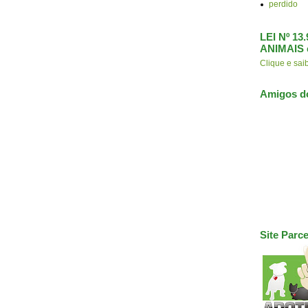
perdido
LEI Nº 1
ANIMAIS 
Clique e s
Amigos d
Site Parce