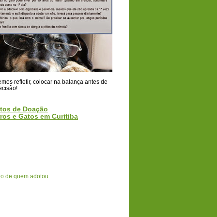
os refletir, colocar na balança antes de
ecisão!
tos de Doação
ros e Gatos em Curitiba
o de quem adotou