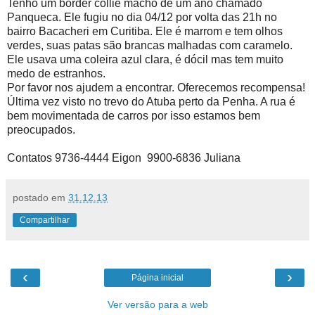
Tenho um border collie macho de um ano chamado
Panqueca. Ele fugiu no dia 04/12 por volta das 21h no
bairro Bacacheri em Curitiba. Ele é marrom e tem olhos
verdes, suas patas são brancas malhadas com caramelo.
Ele usava uma coleira azul clara, é dócil mas tem muito
medo de estranhos.
Por favor nos ajudem a encontrar. Oferecemos recompensa!
Última vez visto no trevo do Atuba perto da Penha. A rua é
bem movimentada de carros por isso estamos bem
preocupados.
Contatos 9736-4444 Eigon 9900-6836 Juliana
postado em
31.12.13
Compartilhar
‹
›
Página inicial
Ver versão para a web