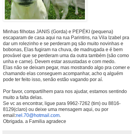
Minhas filhotas JANIS (Gorda) e PEPÉKI (pequena)
escaparam de casa aqui na rua Parintins, na Vila Izabel pra
dar um rolezinho e se perderam pq são muito novinhas e
bobonas, Elas fugiram na chuva, de madrugada e é bem
provável que se perderam uma da outra também (são como
unha e carne). Devem estar assustadas e com medo.
Elas não se deixam pegar, mas mostrando algo pra comer e
chamando elas conseguem acompanhar, acho q alguém
pode ter feito isso, senão estão vagando por aí.
Por favor, compartilhem para nos ajudar, estamos sentindo
muito a falta delas.
Se vc as encontrar, ligue para 9962-7262 (tim) ou 8816-
8129(claro) ou deixe uma mensagem aqui, ou por
email:
nel.70@hotmail.com
.
Obrigada. a Familia agradece