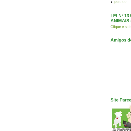
perdido
LEI Nº 1
ANIMAIS 
Clique e s
Amigos d
Site Parce