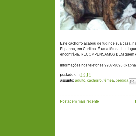
Este cachorro acabou de fugir de sua casa, 
Espanha, em Curitiba. É uma fêmea, buldogue 
encontrá-la. RECOMPENSAMOS BEM quem enc
Informações nos telefones 9937-9898 (Rapha
postado em
2.6.14
assunto:
adulto
,
cachorro
,
fêmea
,
perdida
Postagem mais recente