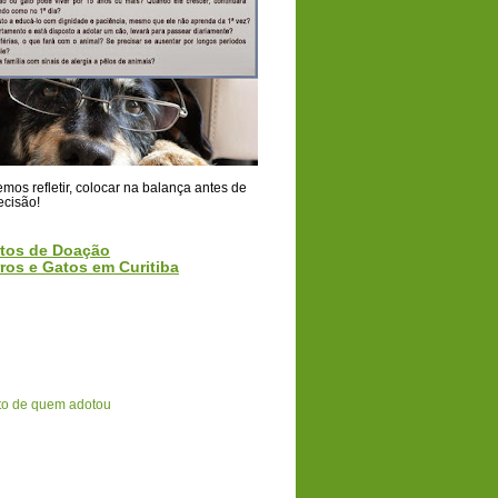
os refletir, colocar na balança antes de
ecisão!
tos de Doação
ros e Gatos em Curitiba
o de quem adotou