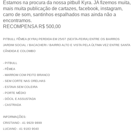
Estamos na procura da nossa pitbull Kyra. JA fizemos muita,
mais muita publicação de cartazes, facebook, instagram,
carro de som, santinhos espalhados mas ainda não a
encontramos.
RECOMPENSA R$ 500,00
PITBULL FÊMEA (KYRA) PERDIDA EM 25/07 (SEXTA-FEIRA) ENTRE OS BAIRROS
JARDIM SOCIAL / BACACHERI / BAIRRO ALTO E VISTA PELA ÚLTIMA VEZ ENTRE SANTA
CÂNDIDA E COLOMBO
- PITBULL
- FÊMEA
- MARROM COM PEITO BRANCO
- SEM CORTE NAS ORELHAS
- ESTAVA SEM COLEIRA
- PORTE MÉDIO
- DÓCIL E ASSUSTADA
- CASTRADA
INFORMAÇÕES:
CRISTIANO - 41 9929 9899
LUCIANO - 41 9183 9040