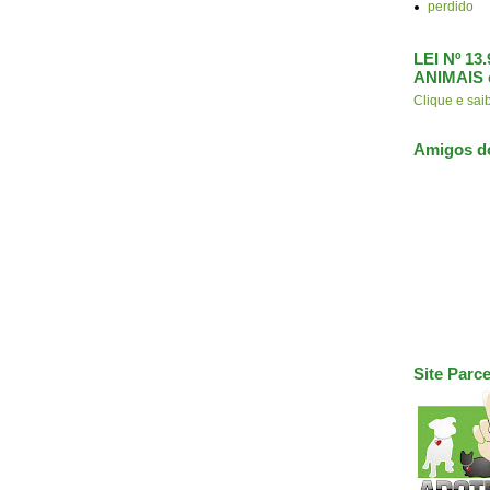
perdido
LEI Nº 1
ANIMAIS 
Clique e s
Amigos d
Site Parce