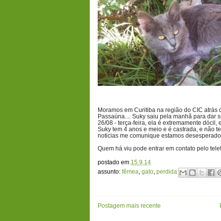
Moramos em Curitiba na região do CIC atrás d
Passaúna.... Suky saiu pela manhã para dar se
26/08 - terça-feira, ela é extremamente dócil,
Suky tem 4 anos e meio e é castrada, e não tem
noticias me comunique estamos desesperados 
Quem há viu pode entrar em contato pelo tel
postado em
15.9.14
assunto:
fêmea
,
gato
,
perdida
Postagem mais recente