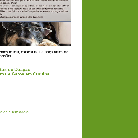
os refletir, colocar na balança antes de
ecisão!
tos de Doação
ros e Gatos em Curitiba
o de quem adotou