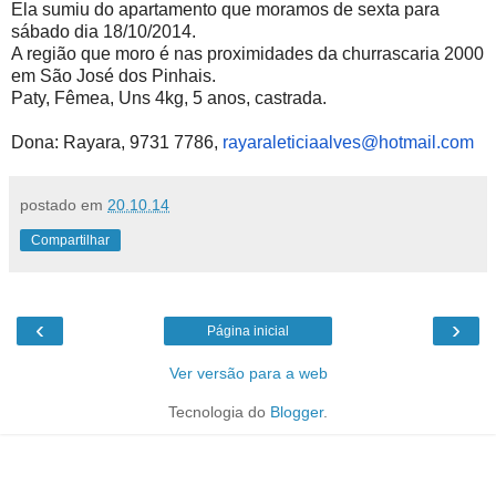
Ela sumiu do apartamento que moramos de sexta para
sábado dia 18/10/2014.
A região que moro é nas proximidades da churrascaria 2000
em São José dos Pinhais.
Paty,
Fêmea,
Uns 4kg,
5 anos,
castrada.
Dona:
Rayara, 9731 7786,
rayaraleticiaalves@hotmail.com
postado em
20.10.14
Compartilhar
‹
›
Página inicial
Ver versão para a web
Tecnologia do
Blogger
.