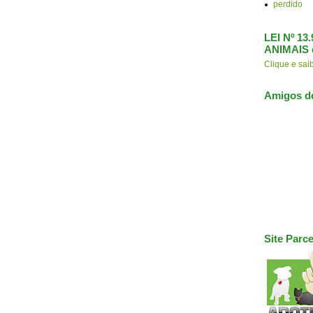
perdido
LEI Nº 1
ANIMAIS 
Clique e s
Amigos d
Site Parce