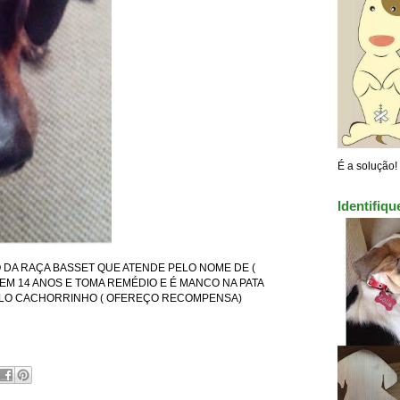
É a solução!
Identifiq
DA RAÇA BASSET QUE ATENDE
PELO NOME DE (
TEM 14 ANOS E TOMA REMÉDIO E É MANCO NA PATA
ELO CACHORRINHO ( OFEREÇO
RECOMPENSA)