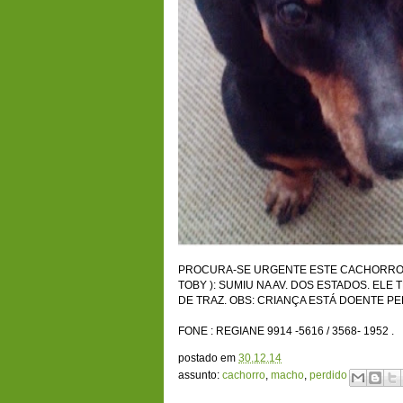
PROCURA-SE URGENTE ESTE CACHORRO 
TOBY ): SUMIU NA AV. DOS ESTADOS.
ELE 
DE
TRAZ.
OBS: CRIANÇA ESTÁ DOENTE P
FONE : REGIANE 9914 -5616 / 3568- 1952 .
postado em
30.12.14
assunto:
cachorro
,
macho
,
perdido