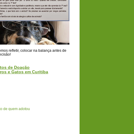
os refletir, colocar na balança antes de
ecisão!
tos de Doação
ros e Gatos em Curitiba
o de quem adotou