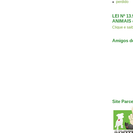
perdido
LEI Nº 1
ANIMAIS 
Clique e s
Amigos d
Site Parce