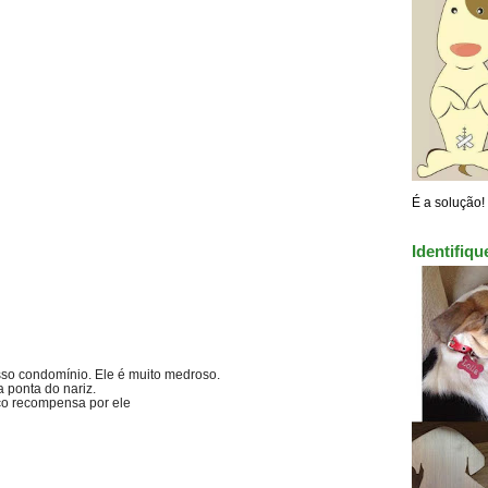
É a solução!
Identifiq
sso condomínio. Ele é muito medroso.
 ponta do nariz.
eço recompensa por ele