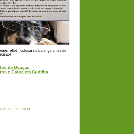
os refletir, colocar na balança antes de
ecisão!
tos de Doação
ros e Gatos em Curitiba
o de quem adotou