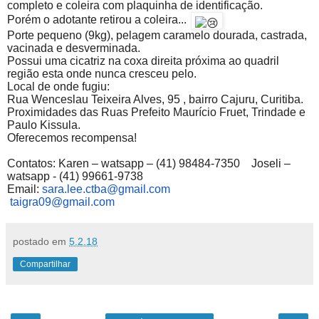
completo e coleira com plaquinha de identificação.
Porém o adotante retirou a coleira...
Porte pequeno (9kg), pelagem caramelo dourada, castrada,
vacinada e desverminada.
Possui uma cicatriz na coxa direita próxima ao quadril
região esta onde nunca cresceu pelo.
Local de onde fugiu:
Rua Wenceslau Teixeira Alves, 95 , bairro Cajuru, Curitiba.
Proximidades das Ruas Prefeito Maurício Fruet, Trindade e
Paulo Kissula.
Oferecemos recompensa!
Contatos: Karen – watsapp – (41) 98484-7350 Joseli –
watsapp - (41) 99661-9738
Email:
sara.lee.ctba@gmail.com
taigra09@gmail.com
postado em
5.2.18
Compartilhar