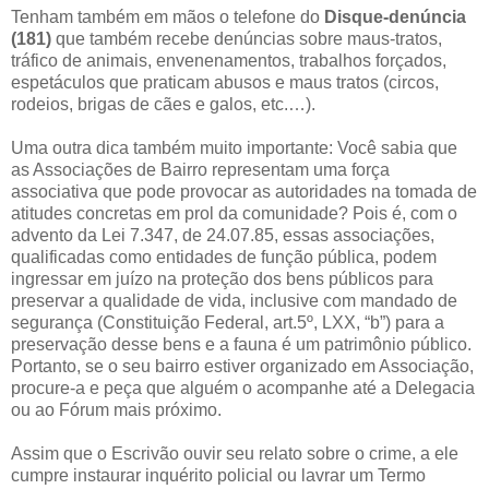
Tenham também em mãos o telefone do
Disque-denúncia
(181)
que também recebe denúncias sobre maus-tratos,
tráfico de animais, envenenamentos, trabalhos forçados,
espetáculos que praticam abusos e maus tratos (circos,
rodeios, brigas de cães e galos, etc.…).
Uma outra dica também muito importante: Você sabia que
as Associações de Bairro representam uma força
associativa que pode provocar as autoridades na tomada de
atitudes concretas em prol da comunidade? Pois é, com o
advento da Lei 7.347, de 24.07.85, essas associações,
qualificadas como entidades de função pública, podem
ingressar em juízo na proteção dos bens públicos para
preservar a qualidade de vida, inclusive com mandado de
segurança (Constituição Federal, art.5º, LXX, “b”) para a
preservação desse bens e a fauna é um patrimônio público.
Portanto, se o seu bairro estiver organizado em Associação,
procure-a e peça que alguém o acompanhe até a Delegacia
ou ao Fórum mais próximo.
Assim que o Escrivão ouvir seu relato sobre o crime, a ele
cumpre instaurar inquérito policial ou lavrar um Termo