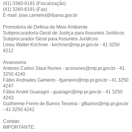
(41) 3360-6191 (Fiscalização)
(41) 3260-6191 (Fax)
E-mail: jose.carneiro@ibama.gov.br
Promotoria de Defesa do Meio Ambiente
Subprocuradoria-Geral de Justiça para Assuntos Jurídicos
Subprocurador Geral para Assuntos Jurídicos
Lineu Walter Kirchner - kirchner@mp.pr.gov.br - 41 3250
4212
Assessoria
Antonio Carlos Staut Nunes - acsnunes@mp.pr.gov.br - 41
3250 4240
Fábio Andrades Gameiro - fgameiro@mp.pr.gov.br - 41 3250
4247
Fábio André Guaragni - guaragni@mp.pr.gov.br - 41 3250
4243
Guilherme Freire de Barros Teixeira - gfbarros@mp.pr.gov.br
- 41 3250 4242
Contato
IMPORTANTE: