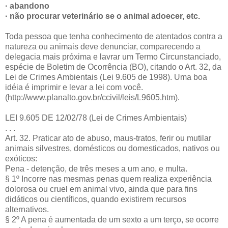
· abandono
· não procurar veterinário se o animal adoecer, etc.
Toda pessoa que tenha conhecimento de atentados contra a
natureza ou animais deve denunciar, comparecendo a
delegacia mais próxima e lavrar um Termo Circunstanciado,
espécie de Boletim de Ocorrência (BO), citando o Art. 32, da
Lei de Crimes Ambientais (Lei 9.605 de 1998). Uma boa
idéia é imprimir e levar a lei com você.
(http://www.planalto.gov.br/ccivil/leis/L9605.htm).
LEI 9.605 DE 12/02/78 (Lei de Crimes Ambientais)
. . .
Art. 32. Praticar ato de abuso, maus-tratos, ferir ou mutilar
animais silvestres, domésticos ou domesticados, nativos ou
exóticos:
Pena - detenção, de três meses a um ano, e multa.
§ 1º Incorre nas mesmas penas quem realiza experiência
dolorosa ou cruel em animal vivo, ainda que para fins
didáticos ou científicos, quando existirem recursos
alternativos.
§ 2º A pena é aumentada de um sexto a um terço, se ocorre