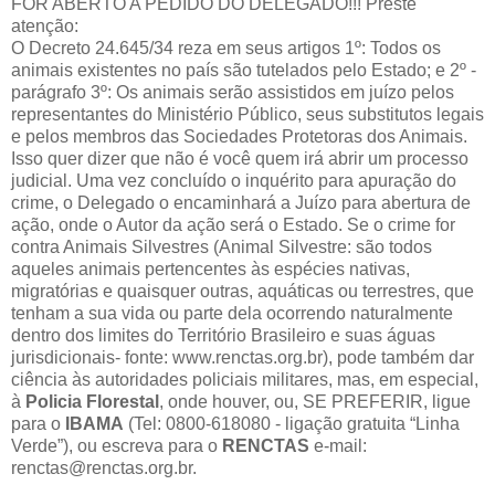
FOR ABERTO A PEDIDO DO DELEGADO!!! Preste
atenção:
O Decreto 24.645/34 reza em seus artigos 1º: Todos os
animais existentes no país são tutelados pelo Estado; e 2º -
parágrafo 3º: Os animais serão assistidos em juízo pelos
representantes do Ministério Público, seus substitutos legais
e pelos membros das Sociedades Protetoras dos Animais.
Isso quer dizer que não é você quem irá abrir um processo
judicial. Uma vez concluído o inquérito para apuração do
crime, o Delegado o encaminhará a Juízo para abertura de
ação, onde o Autor da ação será o Estado. Se o crime for
contra Animais Silvestres (Animal Silvestre: são todos
aqueles animais pertencentes às espécies nativas,
migratórias e quaisquer outras, aquáticas ou terrestres, que
tenham a sua vida ou parte dela ocorrendo naturalmente
dentro dos limites do Território Brasileiro e suas águas
jurisdicionais- fonte: www.renctas.org.br), pode também dar
ciência às autoridades policiais militares, mas, em especial,
à
Policia Florestal
, onde houver, ou, SE PREFERIR, ligue
para o
IBAMA
(Tel: 0800-618080 - ligação gratuita “Linha
Verde”), ou escreva para o
RENCTAS
e-mail:
renctas@renctas.org.br.