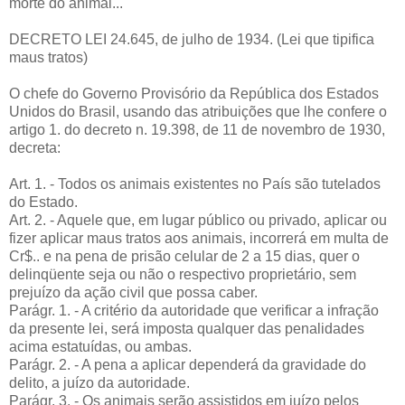
morte do animal...
DECRETO LEI 24.645, de julho de 1934. (Lei que tipifica
maus tratos)
O chefe do Governo Provisório da República dos Estados
Unidos do Brasil, usando das atribuições que lhe confere o
artigo 1. do decreto n. 19.398, de 11 de novembro de 1930,
decreta:
Art. 1. - Todos os animais existentes no País são tutelados
do Estado.
Art. 2. - Aquele que, em lugar público ou privado, aplicar ou
fizer aplicar maus tratos aos animais, incorrerá em multa de
Cr$.. e na pena de prisão celular de 2 a 15 dias, quer o
delinqüente seja ou não o respectivo proprietário, sem
prejuízo da ação civil que possa caber.
Parágr. 1. - A critério da autoridade que verificar a infração
da presente lei, será imposta qualquer das penalidades
acima estatuídas, ou ambas.
Parágr. 2. - A pena a aplicar dependerá da gravidade do
delito, a juízo da autoridade.
Parágr. 3. - Os animais serão assistidos em juízo pelos