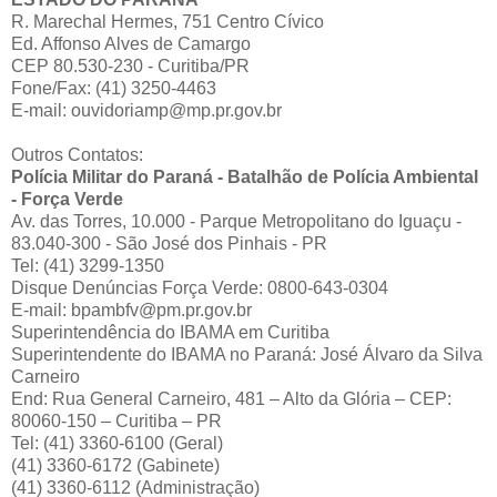
R. Marechal Hermes, 751 Centro Cívico
Ed. Affonso Alves de Camargo
CEP 80.530-230 - Curitiba/PR
Fone/Fax: (41) 3250-4463
E-mail: ouvidoriamp@mp.pr.gov.br
Outros Contatos:
Polícia Militar do Paraná - Batalhão de Polícia Ambiental
- Força Verde
Av. das Torres, 10.000 - Parque Metropolitano do Iguaçu -
83.040-300 - São José dos Pinhais - PR
Tel: (41) 3299-1350
Disque Denúncias Força Verde: 0800-643-0304
E-mail: bpambfv@pm.pr.gov.br
Superintendência do IBAMA em Curitiba
Superintendente do IBAMA no Paraná: José Álvaro da Silva
Carneiro
End: Rua General Carneiro, 481 – Alto da Glória – CEP:
80060-150 – Curitiba – PR
Tel: (41) 3360-6100 (Geral)
(41) 3360-6172 (Gabinete)
(41) 3360-6112 (Administração)