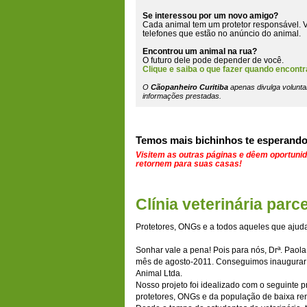
Se interessou por um novo amigo?
Cada animal tem um protetor responsável. V
telefones que estão
no anúncio do animal
.
Encontrou um animal na rua?
O futuro dele pode depender de você.
Clique e saiba o que fazer quando encontr
O
Cãopanheiro Curitiba
apenas divulga volunta
informações prestadas.
Temos mais bichinhos te esperando
Visitem as outras páginas e dêem oportuni
retornem para suas casas!
Clínia veterinária parc
Protetores, ONGs e a todos aqueles que ajud
Sonhar vale a pena! Pois para nós, Drª. Paola,
mês de agosto-2011. Conseguimos inaugurar a
Animal Ltda.
Nosso projeto foi idealizado com o seguinte 
protetores, ONGs e da população de baixa re