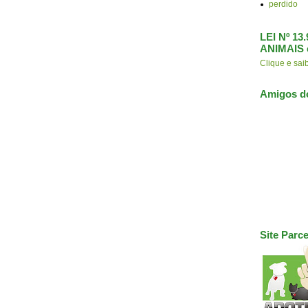
perdido
LEI Nº 1
ANIMAIS 
Clique e s
Amigos d
Site Parce