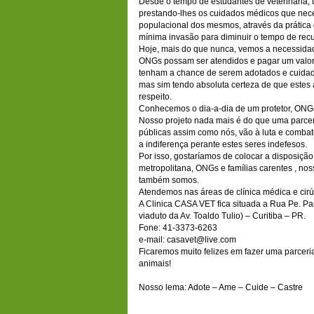
Desde o tempo de estudantes de veterinária,
prestando-lhes os cuidados médicos que neces
populacional dos mesmos, através da prática 
mínima invasão para diminuir o tempo de rec
Hoje, mais do que nunca, vemos a necessidad
ONGs possam ser atendidos e pagar um valor 
tenham a chance de serem adotados e cuidad
mas sim tendo absoluta certeza de que este
respeito.
Conhecemos o dia-a-dia de um protetor, ONGs 
Nosso projeto nada mais é do que uma parcer
públicas assim como nós, vão à luta e comba
a indiferença perante estes seres indefesos.
Por isso, gostaríamos de colocar a disposição
metropolitana, ONGs e famílias carentes , nos
também somos.
Atendemos nas áreas de clínica médica e cirú
A Clinica CASA VET fica situada a Rua Pe. P
viaduto da Av. Toaldo Tulio) – Curitiba – PR.
Fone: 41-3373-6263
e-mail: casavet@live.com
Ficaremos muito felizes em fazer uma parcer
animais!
Nosso lema: Adote – Ame – Cuide – Castre