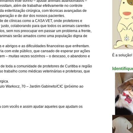
 tínhamos este sonho – ajudar animais abandonados –
sitam, além de trabalhar efetivamente no controle
da esterilização cirúrgica, com técnicas avançadas de
uperação e de dor dos nossos pacientes.
e de clínicas como a CASA VET, onde protetores e
justo, colaborando para que todos os animais carentes
os, sem nos preocupar em passar um problema a frente,
s animais serão amados como uma população digna de
e abrigos e as dificuldades financeiras que enfrentam.
ia com este público, que cansado de esperar por ações
É a solução!
tem – muitas vezes sozinhos – o descaso, o abandono e
 de toda a comunidade de protetores de Curitiba e região
Identifiq
so trabalho como médicas veterinárias e protetoras, que
rgica.
aulo Warkocz, 70 – Jardim Gabineto/CIC (próximo ao
ia com vocês e assim ajudar aqueles que ajudam os