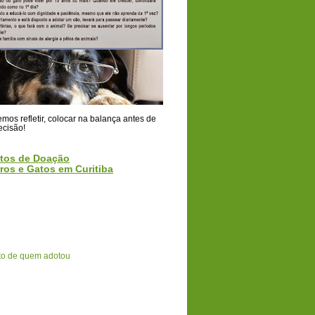
os refletir, colocar na balança antes de
ecisão!
tos de Doação
ros e Gatos em Curitiba
o de quem adotou