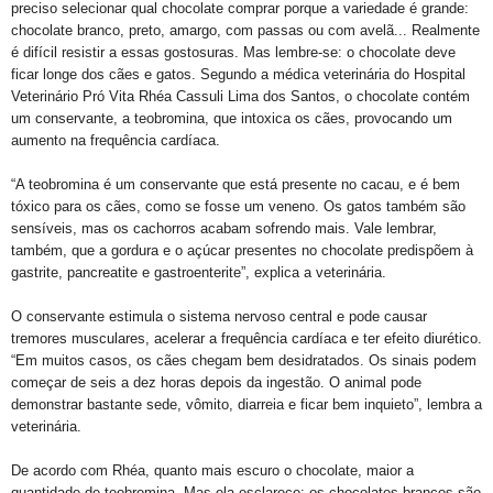
preciso selecionar qual chocolate comprar porque a variedade é grande:
chocolate branco, preto, amargo, com passas ou com avelã... Realmente
é difícil resistir a essas gostosuras. Mas lembre-se: o chocolate deve
ficar longe dos cães e gatos. Segundo a médica veterinária do Hospital
Veterinário Pró Vita Rhéa Cassuli Lima dos Santos, o chocolate contém
um conservante, a teobromina, que intoxica os cães, provocando um
aumento na frequência cardíaca.
“A teobromina é um conservante que está presente no cacau, e é bem
tóxico para os cães, como se fosse um veneno. Os gatos também são
sensíveis, mas os cachorros acabam sofrendo mais. Vale lembrar,
também, que a gordura e o açúcar presentes no chocolate predispõem à
gastrite, pancreatite e gastroenterite”, explica a veterinária.
O conservante estimula o sistema nervoso central e pode causar
tremores musculares, acelerar a frequência cardíaca e ter efeito diurético.
“Em muitos casos, os cães chegam bem desidratados. Os sinais podem
começar de seis a dez horas depois da ingestão. O animal pode
demonstrar bastante sede, vômito, diarreia e ficar bem inquieto”, lembra a
veterinária.
De acordo com Rhéa, quanto mais escuro o chocolate, maior a
quantidade de teobromina. Mas ela esclarece: os chocolates brancos são