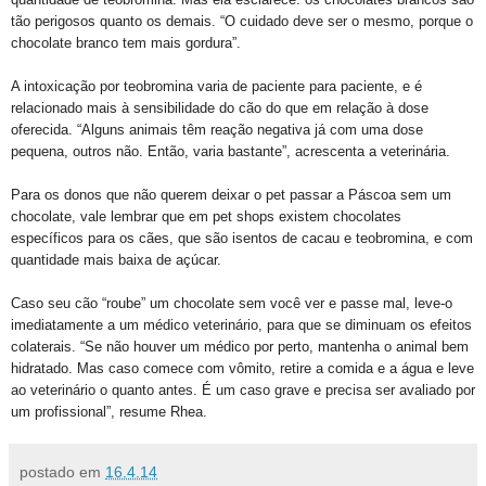
tão perigosos quanto os demais. “O cuidado deve ser o mesmo, porque o
chocolate branco tem mais gordura”.
A intoxicação por teobromina varia de paciente para paciente, e é
relacionado mais à sensibilidade do cão do que em relação à dose
oferecida. “Alguns animais têm reação negativa já com uma dose
pequena, outros não. Então, varia bastante”, acrescenta a veterinária.
Para os donos que não querem deixar o pet passar a Páscoa sem um
chocolate, vale lembrar que em pet shops existem chocolates
específicos para os cães, que são isentos de cacau e teobromina, e com
quantidade mais baixa de açúcar.
Caso seu cão “roube” um chocolate sem você ver e passe mal, leve-o
imediatamente a um médico veterinário, para que se diminuam os efeitos
colaterais. “Se não houver um médico por perto, mantenha o animal bem
hidratado. Mas caso comece com vômito, retire a comida e a água e leve
ao veterinário o quanto antes. É um caso grave e precisa ser avaliado por
um profissional”, resume Rhea.
postado em
16.4.14