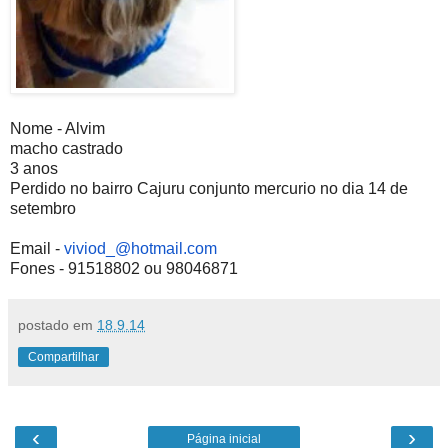
Nome - Alvim
macho castrado
3 anos
Perdido no bairro Cajuru conjunto mercurio no dia 14 de
setembro
Email -
viviod_@hotmail.com
Fones - 91518802 ou 98046871
postado em
18.9.14
Compartilhar
‹
›
Página inicial