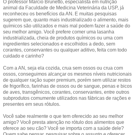
O professor Márcio Brunetto, especialista em nutrição
animal da Faculdade de Medicina Veterinária da USP, já
reconheceu os benefícios da AN. E muitas pesquisas
sugerem que, quanto mais industrializado o alimento, mais
químicos são utilizados e mais mal podem fazer a saúde do
seu melhor amigo. Você prefere comer uma lasanha
industrializada, cheia de produtos químicos ou uma com
ingredientes selecionados e escolhidos a dedo, sem
corantes, conservantes ou qualquer aditivo, feita com todo
cuidado e carinho?
Com a AN, seja ela cozida, crua sem ossos ou crua com
ossos, conseguimos alcançar os mesmos níveis nutricionais
de qualquer ração super premium, porém sem utilizar restos
de frigorífico, farinhas de ossos ou de sangue, penas e bicos
de aves, transgênicos, corantes, conservantes, entre outros
subprodutos comumente utilizados nas fábricas de rações e
presentes em seus rótulos.
Você sabe realmente o que tem oferecido ao seu melhor
amigo? Você presta atenção no rótulo dos alimentos que
oferece ao seu cão? Você se importa com a saúde dele?
Quem sabe pensar, pesquisar sobre o assunto e oferecer